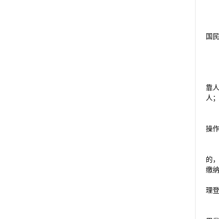
国
靠
人
操
的
缴
理