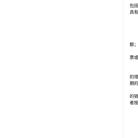
包
具
额
票
的
期
的
者