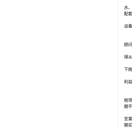
水
配
设
顾
得
下
利
税
期
至
期