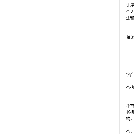
计
个
法
据
农
构
托
老
构
构