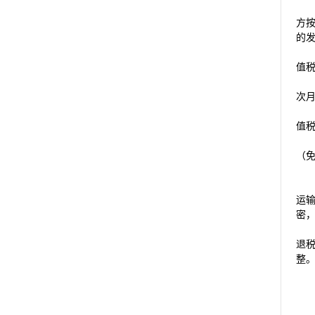
方
的
值
次
值
（
运
密
退
整