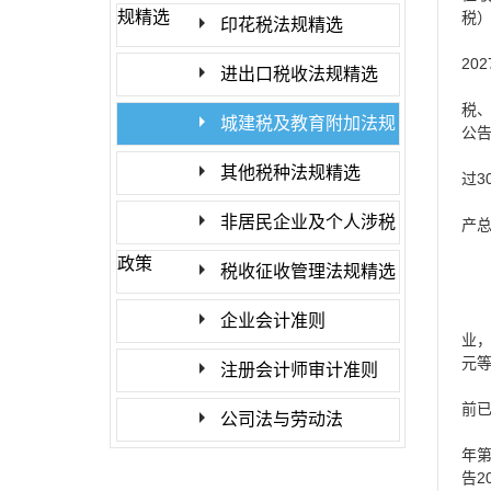
规精选
税
印花税法规精选
202
进出口税收法规精选
税
城建税及教育附加法规
公
精选
其他税种法规精选
3
过
非居民企业及个人涉税
产
政策
税收征收管理法规精选
企业会计准则
业
元
注册会计师审计准则
前
公司法与劳动法
年
2
告