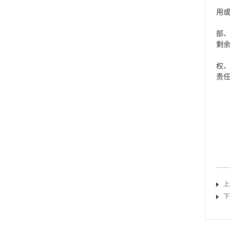
用
部
剩
权
责
上
下