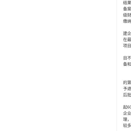
结
备
级
缴
建
在
项
目
备
的
予
后
6
起
企
理
较