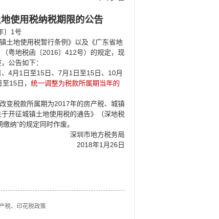
土地使用税纳税期限的公告
1
年〕
号
镇土地使用税暂行条例》以及《广东省地
2016
412
》（粤地税函〔
〕
号）的规定，现
整，公告如下：
4
1
15
7
1
15
10
日、
月
日至
日、
月
日至
日、
月
15
日至
日，
统一调整为税款所属期当年的
2017
改变税款所属期为
年的房产税、城镇
关于开征城镇土地使用税的通告》（深地税
”
期缴纳
的规定同时作废。
深圳市地方税务局
2018
1
26
年
月
日
房产税、印花税政策