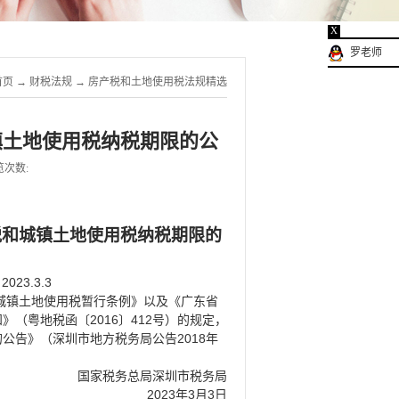
X
罗老师
首页
→
财税法规
→
房产税和土地使用税法规精选
镇土地使用税纳税期限的公
览次数:
税和城镇土地使用税纳税期限的
2023.3.3
城镇土地使用税暂行条例》以及《广东省
2016
412
知》（粤地税函〔
〕
号）的规定，
2018
的公告》（深圳市地方税务局公告
年
国家税务总局深圳市税务局
2023
3
3
年
月
日