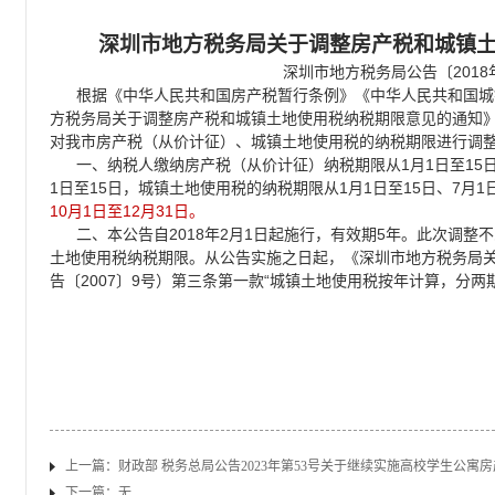
深圳市地方税务局关于调整房产税和城镇
2018
深圳市地方税务局公告〔
根据《中华人民共和国房产税暂行条例》《中华人民共和国城
方税务局关于调整房产税和城镇土地使用税纳税期限意见的通知
对我市房产税（从价计征）、城镇土地使用税的纳税期限进行调
1
1
15
一、纳税人缴纳房产税（从价计征）纳税期限从
月
日至
1
15
1
1
15
7
1
日至
日，城镇土地使用税的纳税期限从
月
日至
日、
月
10
1
12
31
月
日至
月
日。
2018
2
1
5
二、本公告自
年
月
日起施行，有效期
年。此次调整不
土地使用税纳税期限。从公告实施之日起，《深圳市地方税务局
2007
9
“
告〔
〕
号）第三条第一款
城镇土地使用税按年计算，分两
上一篇：
财政部 税务总局公告2023年第53号关于继续实施高校学生公寓
下一篇：无