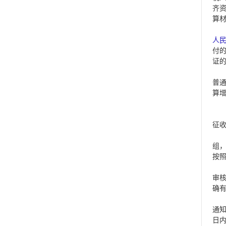
齐
算
人
付
证
普
算
征
组
按
审核
确有
通知
日