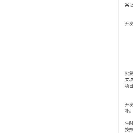
案
开
批
立
项
开
补
生
按