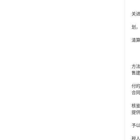
关
划
清算
方
售
付
合
核
提
予
税人