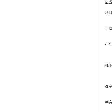
应
项
可
扣
拒
确
年