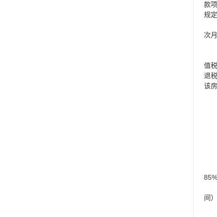
款
规
次月
值
退
该
85
间