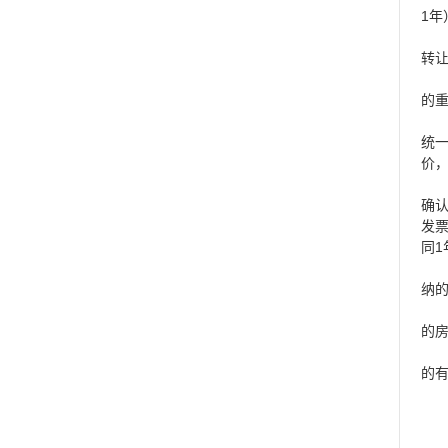
1
转
的
统
价
确认
发票
同1
纳
的
的