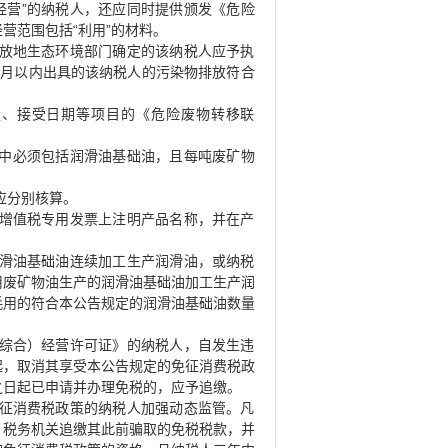
”
经营
的纳税人，还应同时提供颁发《危险
“
”
经营范围包括
利用
的材料。
放地生态环境部门确定的该纳税人应予执
个月以内出具的该纳税人的污染物排放符合
量、接受日期等项目的《危险废物转移联
中必须包括润滑油基础油，且每吨废矿物
应分别核算。
增值税专用发票上注明产品名称，并在产
滑油基础油连续加工生产润滑油，或纳税
用废矿物油生产的润滑油基础油加工生产润
耗用的符合本公告规定的润滑油基础油数量
综合）经营许可证》的纳税人，自发生违
起，取消其享受本公告规定的免征消费税政
之日起已申请并办理免税的，应予追缴。
征消费税政策的纳税人加强动态监管。凡
，税务机关追缴其此前骗取的免税税款，并