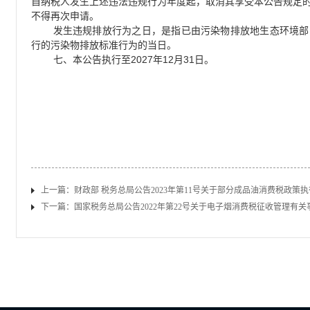
自纳税人发生上述违法违规行为年度起，取消其享受本公告规定
不得再次申请。
发生违规排放行为之日，是指已由污染物排放地生态环境部
行的污染物排放标准行为的当日。
2027
12
31
七、本公告执行至
年
月
日。
上一篇：
财政部 税务总局公告2023年第11号关于部分成品油消费税政策
下一篇：
国家税务总局公告2022年第22号关于电子烟消费税征收管理有关