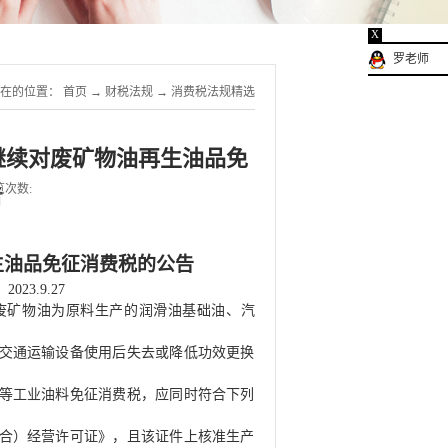
X
罗老师
在的位置：
首页
→
财税法规
→
消费税法规精选
于继续对废矿物油再生油品免
览次数:
告
生油品免征消费税的公告
2023.9.27
废矿物油为原料生产的润滑油基础油、汽
交通运输设备使用后失去或降低功效更换
等工业油料免征消费税，应同时符合下列
合）经营许可证》，且该证件上核准生产