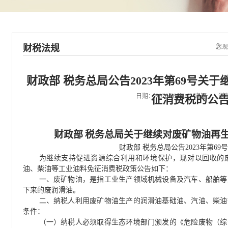
财税法规
您现
财政部 税务总局公告2023年第69号关
日期：
2026-06-25
来源:
浏
征消费税的公
财政部
税务总局关于继续对废矿物油再
财政部
税务总局公告
2023
年第
69
号
为继续支持促进资源综合利用和环境保护，现对以回收的
油、柴油等工业油料免征消费税政策公告如下：
一、废矿物油，是指工业生产领域机械设备及汽车、船舶等
下来的废润滑油。
二、纳税人利用废矿物油生产的润滑油基础油、汽油、柴油
条件：
（一）纳税人必须取得生态环境部门颁发的《危险废物（综