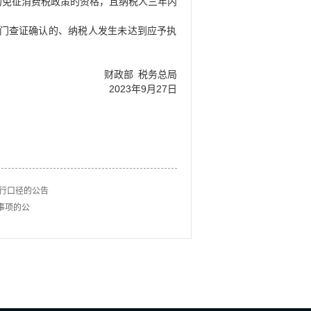
的免征消费税政策的资格，且纳税人三年内
门查证确认的、纳税人发生未达到应予执
财政部
税务总局
2023
9
27
年
月
日
执行口径的公告
事项的公