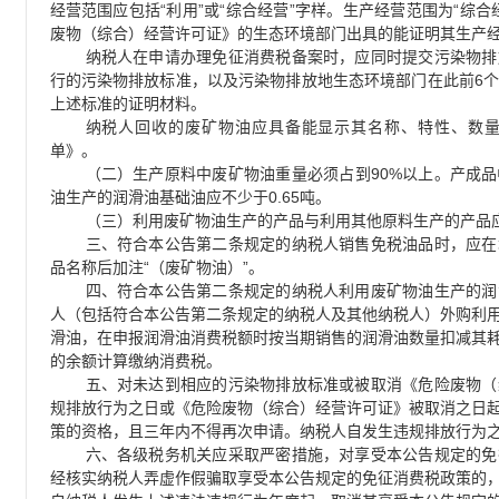
“
”
“
”
“
经营范围应包括
利用
或
综合经营
字样。生产经营范围为
综合
废物（综合）经营许可证》的生态环境部门出具的能证明其生产
纳税人在申请办理免征消费税备案时，应同时提交污染物排
6
行的污染物排放标准，以及污染物排放地生态环境部门在此前
上述标准的证明材料。
纳税人回收的废矿物油应具备能显示其名称、特性、数
单》。
90%
（二）生产原料中废矿物油重量必须占到
以上。产成品
0.65
油生产的润滑油基础油应不少于
吨。
（三）利用废矿物油生产的产品与利用其他原料生产的产品
三、符合本公告第二条规定的纳税人销售免税油品时，应在
“
”
品名称后加注
（废矿物油）
。
四、符合本公告第二条规定的纳税人利用废矿物油生产的润
人（包括符合本公告第二条规定的纳税人及其他纳税人）外购利
滑油，在申报润滑油消费税额时按当期销售的润滑油数量扣减其
的余额计算缴纳消费税。
五、对未达到相应的污染物排放标准或被取消《危险废物（
规排放行为之日或《危险废物（综合）经营许可证》被取消之日
策的资格，且三年内不得再次申请。纳税人自发生违规排放行为
六、各级税务机关应采取严密措施，对享受本公告规定的免
经核实纳税人弄虚作假骗取享受本公告规定的免征消费税政策的