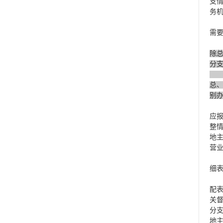
支
务
在
需
除
分
汇
总
别
第
应
整
地
营
分
细
第
配
关
分
地