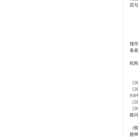
应
第
第
辖
各
居
机
第
《
〔
2
〔
2
958
〔
2
〔
2
款
《
（
税