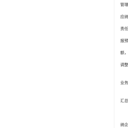
管
（
应
（
责
（
报
（
额
（
调
第
二
业
第
（
汇
（
（
（
纳