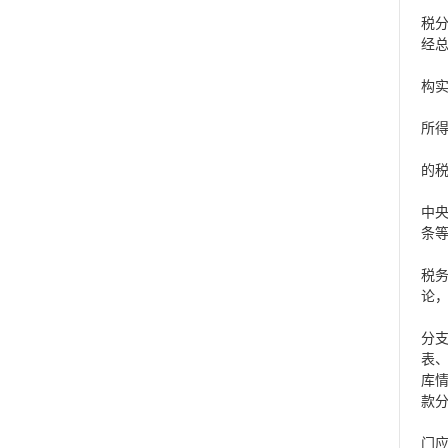
汇
税
经
第
构
二
所
计
的
二
中
条
汇
税
论
第
分
表
库
款
第
门