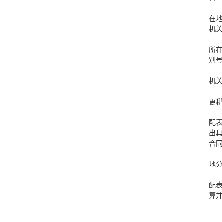
第
在
机
分
所
别
上
机
分
更
第
配
出
合
二
地
第
配
算
按