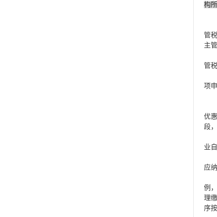
构
第
（
管
主
（
管
（
项
二
第
优
段
第
业
总
应
总
例
理
序