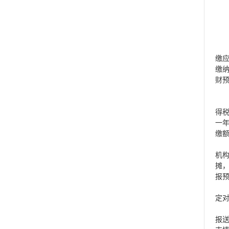
（
第
缴
缴
财
第
汇
得
一
缴
第
机
摊
报
分
定
第
报