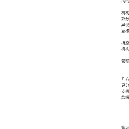
纳
第
机
算
异
复
总
持
机
总
管
复
第
几
算
支
款
第
管