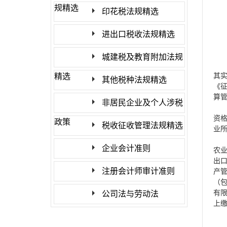
规精选
印花税法规精选
进出口税收法规精选
城建税及教育附加法规
第
精选
其
其他税种法规精选
《
算
非居民企业及个人涉税
第
资
政策
税收征收管理法规精选
业
国
企业会计准则
农
出
注册会计师审计准则
产
（
有
公司法与劳动法
上
铁
第