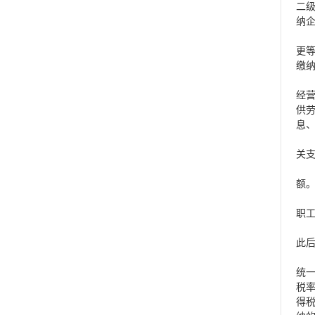
二
纳
汇
更
缴
第
经
供
息
本
关
本
额
本
职
一
此
第
统
税
得