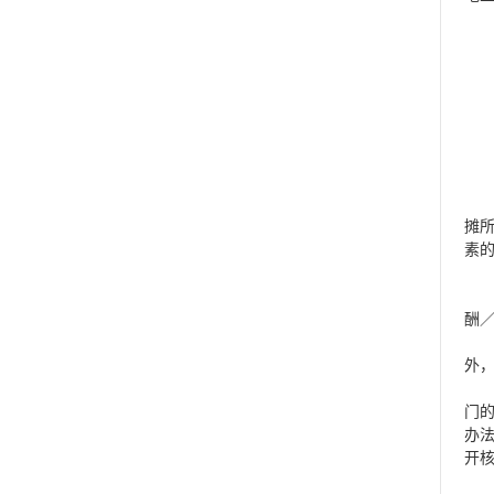
第
总
第
所
某
第
摊
素
计
某
酬
分
外
第
门
办
开
汇