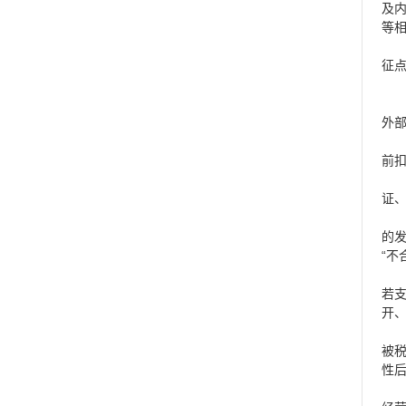
及
等
征
外
前
证
的发
“不
若
开
被
性