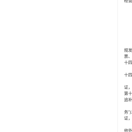
经
规发
票
十四
十
证
第
追
务”
证
他