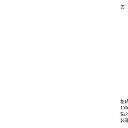
C
表
进
一
无
其
境
自
【
格
1
输
装