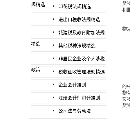
货
规精选
印花税法规精选
和
进出口税收法规精选
对
物
城建税及教育附加法规
关
精选
其他税种法规精选
【
非居民企业及个人涉税
完
政策
税收征收管理法规精选
基
企业会计准则
的
物
注册会计师审计准则
货
货
公司法与劳动法
2