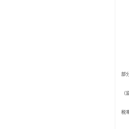
租
留
承
留
予
减
部
完
（监
减
税
四