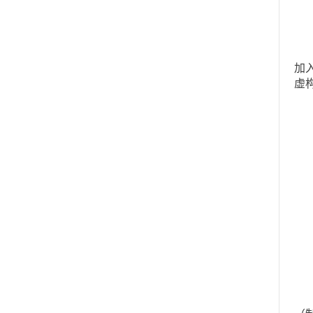
5
合
加
虚
二
具
进
内
内
出
保