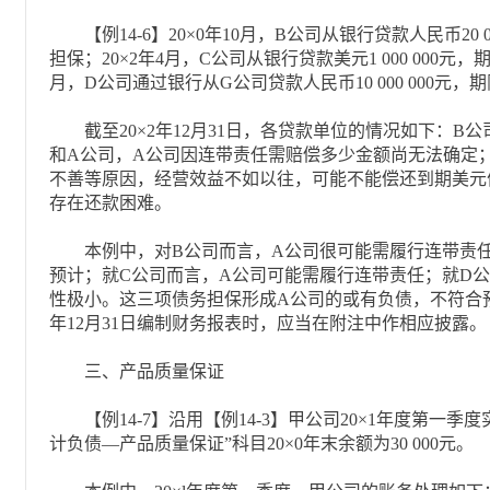
【例14-6】20×0年10月，B公司从银行贷款人民币20 0
担保；20×2年4月，C公司从银行贷款美元1 000 000元，
月，D公司通过银行从G公司贷款人民币10 000 000元
截至20×2年12月31日，各贷款单位的情况如下：B
和A公司，A公司因连带责任需赔偿多少金额尚无法确定
不善等原因，经营效益不如以往，可能不能偿还到期美元
存在还款困难。
本例中，对B公司而言，A公司很可能需履行连带责任
预计；就C公司而言，A公司可能需履行连带责任；就D
性极小。这三项债务担保形成A公司的或有负债，不符合预
年12月31日编制财务报表时，应当在附注中作相应披露。
三、产品质量保证
【例14-7】沿用【例14-3】甲公司20×1年度第一季度实
计负债—产品质量保证”科目20×0年末余额为30 000元。