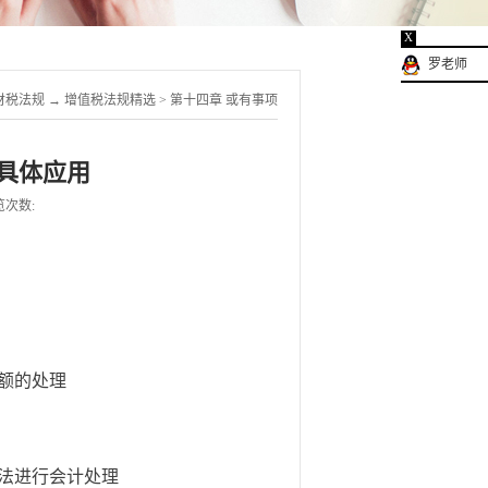
X
罗老师
财税法规
→
增值税法规精选
>
第十四章 或有事项
具体应用
览次数:
额的处理
法进行会计处理