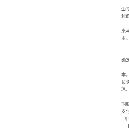
生
利
来
本
确
本
长
理
期
支
甲