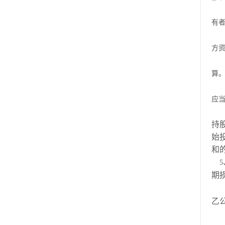
有
方
算
应
持
始
和
5
期
乙