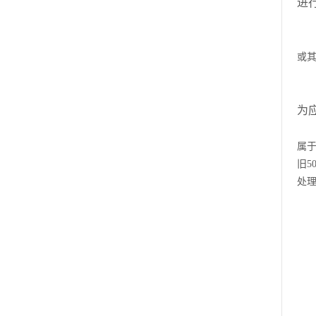
进
或
为
属
旧
5
处