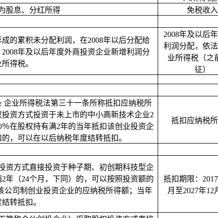
为股息、分红所得
免税收入
2008
年及以后年
形成的累积未分配利润，在
2008
年以后分配给
利润分配，依法
；
2008
年及以后年度外商投资企业新增利润分
业所得税（之
业所得税。
征）
条
企业所得税法第三十一条所称抵扣应纳税所
权投资方式投资于未上市的中小高新技术企业
2
抵扣应纳税所
0
％在股权持有满
2
年的当年抵扣该创业投资企
扣的，可以在以后纳税年度结转抵扣。
投资方式直接投资于种子期、初创期科技型企
满
2
年（
24
个月，下同）的，可以按照投资额的
抵扣期限：
2017
该公司制创业投资企业的应纳税所得额；当年
月至
2027
年
12
度结转抵扣。