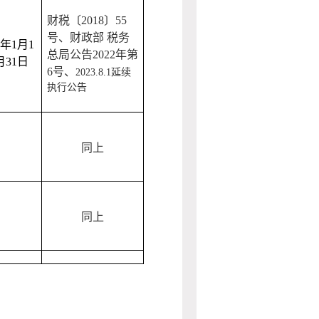
财税〔2018〕55
号、财政部 税务
年
1
月
1
总局公告2022年第
月
31
日
6号、
2023.8.1
延续
执行公告
同上
同上