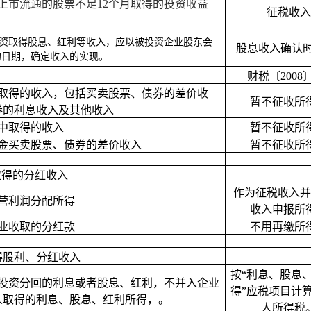
上市流通的股票不足
12
个月取得的投资收益
征税收入
资取得股息、红利等收入，应以被投资企业股东会
股息收入确认
的日期，确定收入的实现。
财税〔
2008
取得的收入，包括买卖股票、债券的差价收
暂不征收所
券的利息收入及其他收入
中取得的收入
暂不征收所
金买卖股票、债券的差价收入
暂不征收所
取得的分红收入
作为征税收入并
营利润分配所得
收入申报所
业收取的分红款
不用再缴所
得股利、分红收入
按“利息、股息
投资分回的利息或者股息、红利，不并入企业
得”应税项目计
人取得的利息、股息、红利所得，
。
人所得税