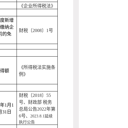
《企业所得税法》
度新增
缴纳企
财税〔2008〕1号
前的免
《所得税法实施条
得额
例》
财税〔2018〕55
号、财政部 税务
年
1
月
1
总局公告2022年第
月
31
日
6号、
2023.8.1
延续
执行公告