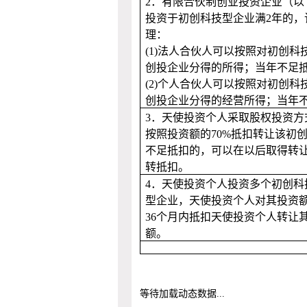
2
．有限合伙制创业投资企业（以
投资于初创科技型企业满
2
年的，
理：
(1)
法人合伙人可以按照对初创科
创投企业分得的所得；当年不足
(2)
个人合伙人可以按照对初创科
创投企业分得的经营所得；当年
3
．天使投资个人采取股权投资方
按照投资额的
70%
抵扣转让该初
不足抵扣的，可以在以后取得转
转抵扣。
4
．天使投资个人投资多个初创科
型企业，天使投资个人对其投资
36
个月内抵扣天使投资个人转让
额。
等待加载动态数据...