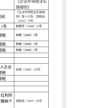
《企业所得税法实
施细则》
《企业所得税法实施细
时间
则》第十七条、国税函
〔2010〕79号
〕
1
号
财税字〔
1998
〕
55
号
得税
财税〔
2008
〕
1
号
得税
财税〔
2008
〕
1
号
得税
财税〔
2008
〕
1
号
入企业
财税〔
2008
〕
159
号
得税
得税
、红利所
算缴纳个
国税函〔
2001
〕
84
号
。