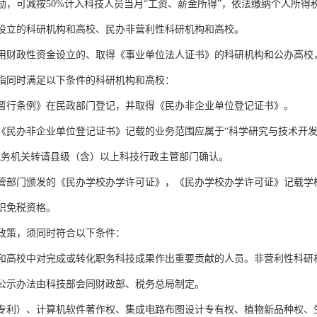
，可减按50%计入科技人员当月“工资、薪金所得”，依法缴纳个人所得
立的科研机构和高校、民办非营利性科研机构和高校。
财政性资金设立的、取得《事业单位法人证书》的科研机构和公办高校
同时满足以下条件的科研机构和高校：
行条例》在民政部门登记，并取得《民办非企业单位登记证书》。
民办非企业单位登记证书》记载的业务范围应属于“科学研究与技术开发
税务机关转请县级（含）以上科技行政主管部门确认。
门颁发的《民办学校办学许可证》，《民办学校办学许可证》记载学校
织免税资格。
策，须同时符合以下条件：
高校中对完成或转化职务科技成果作出重要贡献的人员。非营利性科研
公示办法由科技部会同财政部、税务总局制定。
利）、计算机软件著作权、集成电路布图设计专有权、植物新品种权、