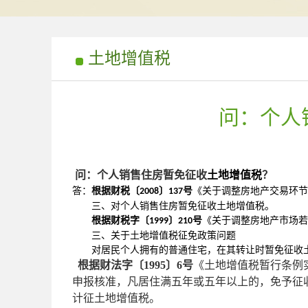
土地增值税
问：个人
问：个人销售住房暂免征收
土地增值税
？
答：
根据
财税〔
〕
号
《
关于调整房地产交易环节
2008
137
三、对个人销售住房暂免征收土地增值税。
根据
财税字〔
〕
号
《
关于调整房地产市场若
1999
210
三、关于土地增值税征免政策问题
对居民个人拥有的普通住宅，在其转让时暂免征收
根据财法字〔
1995
〕
6
号
《土地增值税暂行条例
申报核准，凡居住满五年或五年以上的，免予征
计征土地增值税。