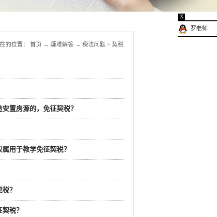
X
罗老师
在的位置：
首页
→
疑难解答
→
税法问题
>
契税
造安置房源的，免征契税？
权属用于教学免征契税？
契税？
征契税？