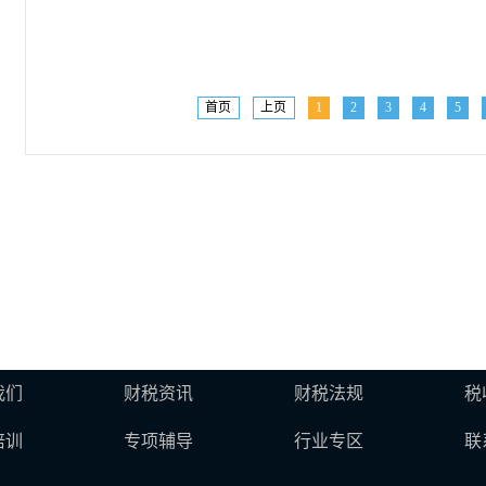
首页
上页
1
2
3
4
5
我们
财税资讯
财税法规
税
培训
专项辅导
行业专区
联