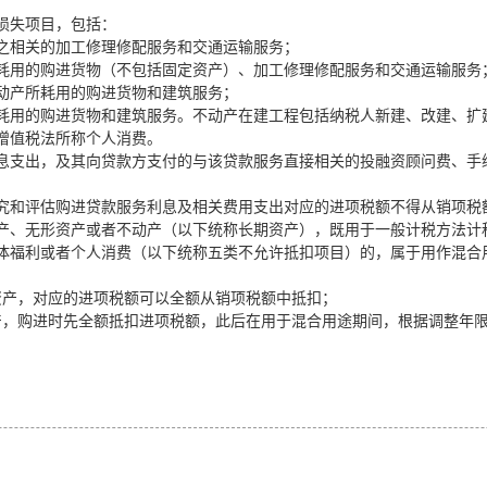
损失项目，包括：
之相关的加工修理修配服务和交通运输服务；
耗用的购进货物（不包括固定资产）、加工修理修配服务和交通运输服务
动产所耗用的购进货物和建筑服务；
耗用的购进货物和建筑服务。不动产在建工程包括纳税人新建、改建、扩
增值税法所称个人消费。
息支出，及其向贷款方支付的与该贷款服务直接相关的投融资顾问费、手
究和评估购进贷款服务利息及相关费用支出对应的进项税额不得从销项税
产、无形资产或者不动产（以下统称长期资产），既用于一般计税方法计
体福利或者个人消费（以下统称五类不允许抵扣项目）的，属于用作混合
资产，对应的进项税额可以全额从销项税额中抵扣；
产，购进时先全额抵扣进项税额，此后在用于混合用途期间，根据调整年